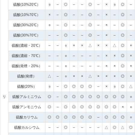
硫酸(10%20℃）
○
–
◎
–
–
◎
–
×
○
◎
–
硫酸(10%70℃）
×
–
◎
–
–
◎
–
×
–
◎
–
硫酸(30%20℃）
○
–
◎
–
–
◎
–
×
–
◎
–
硫酸(30%70℃）
–
–
◎
–
–
◎
–
×
–
◎
–
硫酸(濃縮・20℃）
–
–
○
×
×
△
×
×
△
◎
×
硫酸(濃縮・70℃）
–
–
○
–
–
–
–
×
×
◎
×
硫酸(発煙・20%）
–
–
○
–
–
–
–
×
×
◎
×
硫酸(発煙）
△
–
○
×
×
△
×
×
×
◎
×
硫酸(20%）
○
–
◎
◎
◎
◎
–
×
○
◎
△
リ
硫酸アルミニウム
◎
–
◎
◎
◎
◎
◎
◎
◎
◎
○
硫酸アンモニウム
◎
–
◎
◎
◎
◎
◎
◎
◎
×
○
硫酸カリウム
◎
◎
◎
◎
◎
◎
–
◎
◎
◎
○
硫酸カルシウム
–
–
◎
–
–
–
–
△
◎
△
◎