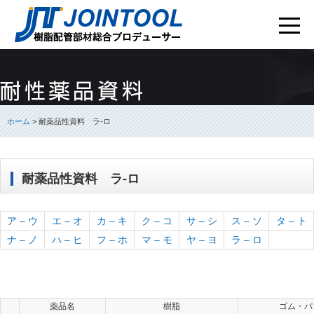
ホーム
> 耐薬品性資料 ラ-ロ
耐薬品性資料 ラ-ロ
ア – ウ
エ – オ
カ – キ
ク – コ
サ – シ
ス – ソ
タ – ト
ナ – ノ
ハ – ヒ
フ – ホ
マ – モ
ヤ – ヨ
ラ – ロ
薬品名
樹脂
ゴム・パ