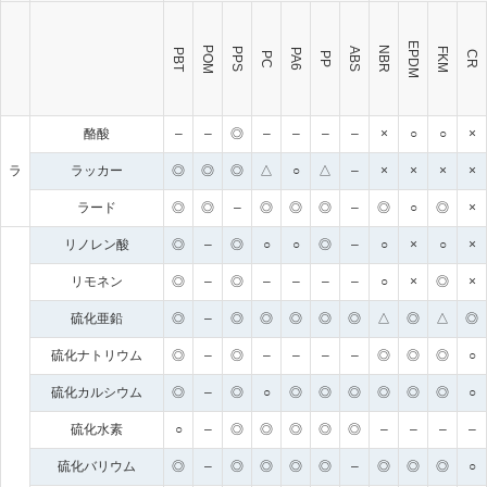
EPDM
POM
NBR
FKM
PPS
ABS
PBT
PA6
CR
PC
PP
酪酸
–
–
◎
–
–
–
–
×
○
○
×
ラ
ラッカー
◎
◎
◎
△
○
△
–
×
×
×
×
ラード
◎
◎
–
◎
◎
◎
–
◎
○
◎
×
リノレン酸
◎
–
◎
○
○
◎
–
○
×
○
×
リモネン
◎
–
◎
–
–
–
–
○
×
◎
×
硫化亜鉛
◎
–
◎
◎
◎
◎
◎
△
◎
△
◎
硫化ナトリウム
◎
–
◎
–
–
–
–
◎
◎
◎
○
硫化カルシウム
◎
–
◎
○
◎
◎
◎
◎
◎
◎
○
硫化水素
○
–
◎
◎
◎
◎
◎
–
–
–
–
硫化バリウム
◎
–
◎
◎
◎
◎
–
◎
◎
◎
○