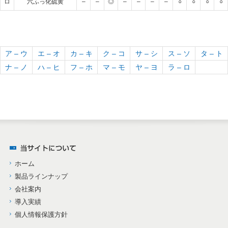
ロ
六ふっ化硫黄
–
–
◎
–
–
–
–
○
○
○
○
ア – ウ
エ – オ
カ – キ
ク – コ
サ – シ
ス – ソ
タ – ト
ナ – ノ
ハ – ヒ
フ – ホ
マ – モ
ヤ – ヨ
ラ – ロ
ホーム
製品ラインナップ
会社案内
導入実績
個人情報保護方針