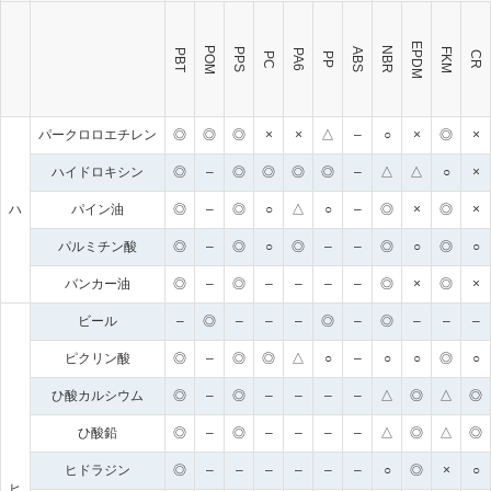
EPDM
POM
NBR
FKM
PPS
ABS
PBT
PA6
CR
PC
PP
パークロロエチレン
◎
◎
◎
×
×
△
–
○
×
◎
×
ハイドロキシン
◎
–
◎
◎
◎
◎
–
△
△
○
×
ハ
パイン油
◎
–
◎
○
△
○
–
◎
×
◎
×
パルミチン酸
◎
–
◎
○
◎
–
–
◎
○
◎
○
バンカー油
◎
–
◎
–
–
–
–
◎
×
◎
×
ビール
–
◎
–
–
–
◎
–
◎
–
–
–
ピクリン酸
◎
–
◎
◎
△
○
–
○
○
◎
○
ひ酸カルシウム
◎
–
◎
–
–
–
–
△
◎
△
◎
ひ酸鉛
◎
–
◎
–
–
–
–
△
◎
△
◎
ヒドラジン
◎
–
–
–
–
–
–
○
◎
×
○
ヒ