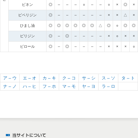
ピネン
◎
–
–
–
○
–
–
○
×
◎
×
ピペリジン
◎
–
–
–
–
–
–
×
×
△
×
ひまし油
◎
◎
◎
◎
◎
◎
△
◎
○
◎
◎
ピリジン
◎
–
◎
–
–
–
–
×
○
×
×
ピロール
◎
–
◎
–
–
–
–
×
×
×
○
ア – ウ
エ – オ
カ – キ
ク – コ
サ – シ
ス – ソ
タ – ト
ナ – ノ
ハ – ヒ
フ – ホ
マ – モ
ヤ – ヨ
ラ – ロ