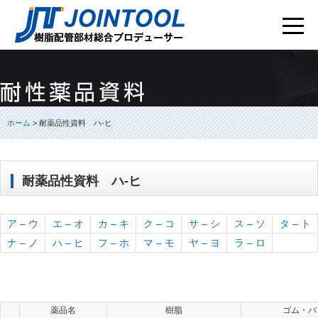
ホーム
> 耐薬品性資料 ハ-ヒ
耐薬品性資料 ハ-ヒ
ア – ウ
エ – オ
カ – キ
ク – コ
サ – シ
ス – ソ
タ – ト
ナ – ノ
ハ – ヒ
フ – ホ
マ – モ
ヤ – ヨ
ラ – ロ
薬品名
樹脂
ゴム・パ