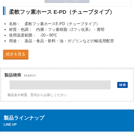
柔軟フッ素ホース E-PD（チューブタイプ）
名称： 柔軟フッ素ホースE-PD（チューブタイプ）
材質・色調： 内層：フッ素樹脂（2フッ化系）・透明
使用温度範囲： -20～80℃
用途： 薬品・食品・飲料・油・ガゾリンなどの輸送用配管
続きを見る
製品名や材質、型式からお探しください
製品ラインナップ
LINE UP