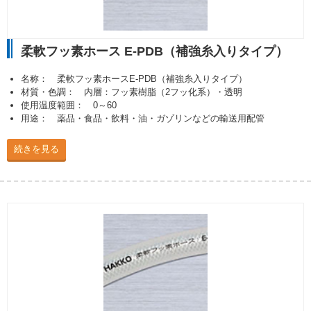
柔軟フッ素ホース E-PDB（補強糸入りタイプ）
名称： 柔軟フッ素ホースE-PDB（補強糸入りタイプ）
材質・色調： 内層：フッ素樹脂（2フッ化系）・透明
使用温度範囲： 0～60
用途： 薬品・食品・飲料・油・ガゾリンなどの輸送用配管
続きを見る