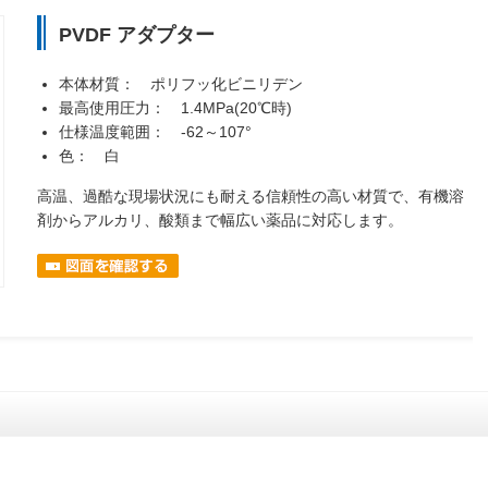
PVDF アダプター
本体材質： ポリフッ化ビニリデン
最高使用圧力： 1.4MPa(20℃時)
仕様温度範囲： -62～107°
色： 白
高温、過酷な現場状況にも耐える信頼性の高い材質で、有機溶
剤からアルカリ、酸類まで幅広い薬品に対応します。