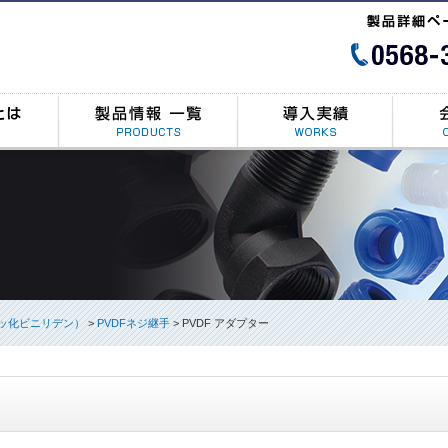
フッ化ビニリデン）
>
PVDFネジ継手
>
PVDF アダプター