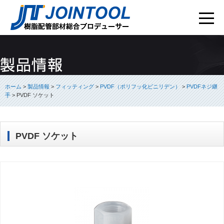
ホーム
>
製品情報
>
フィッティング
>
PVDF（ポリフッ化ビニリデン）
>
PVDFネジ継
手
>
PVDF ソケット
PVDF ソケット