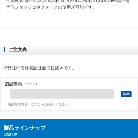
空気配管,真空配管,冷却水配管,食品加工機配管(米国NSF認証品),
等ワンタッチコネクターとの使用が可能です。
ご注文表
※弊社の価格表記は全て税抜きです。
製品名や材質、型式からお探しください
製品ラインナップ
LINE UP