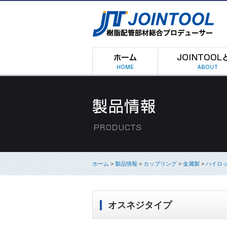
ホーム
>
製品情報
>
カップリング
>
金属製
>
ハイロッ
オスネジタイプ