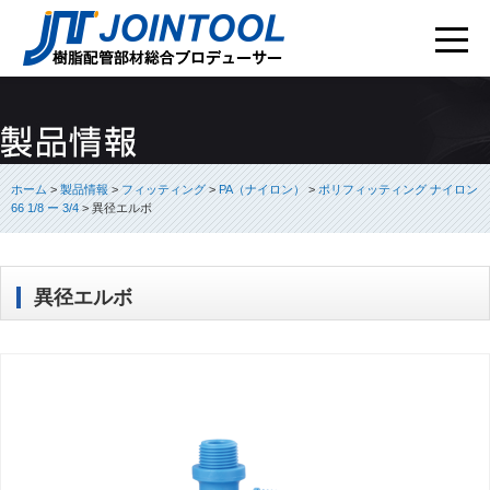
ホーム
>
製品情報
>
フィッティング
>
PA（ナイロン）
>
ポリフィッティング ナイロン
66 1/8 ー 3/4
>
異径エルボ
異径エルボ