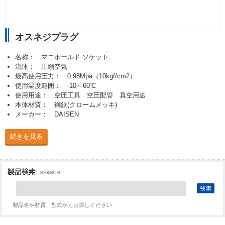
オスネジプラグ
名称： マニホールド ソケット
流体： 圧縮空気
最高使用圧力： 0.98Mpa（10kgf/cm2）
使用温度範囲： -10～60℃
使用用途： 空圧工具 空圧配管 真空用途
本体材質： 鋼鉄(クロームメッキ)
メーカー： DAISEN
続きを見る
製品名や材質、型式からお探しください