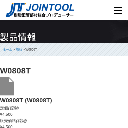
ホーム
>
商品
> W0808T
W0808T
W0808T (W0808T)
定価
(税別)
¥4,500
販売価格
(税別)
¥4,500