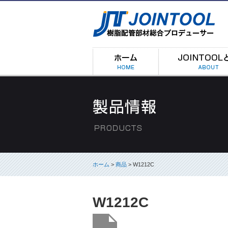
ホーム
>
商品
> W1212C
W1212C