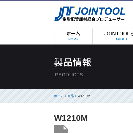
ホーム
>
商品
> W1210M
W1210M