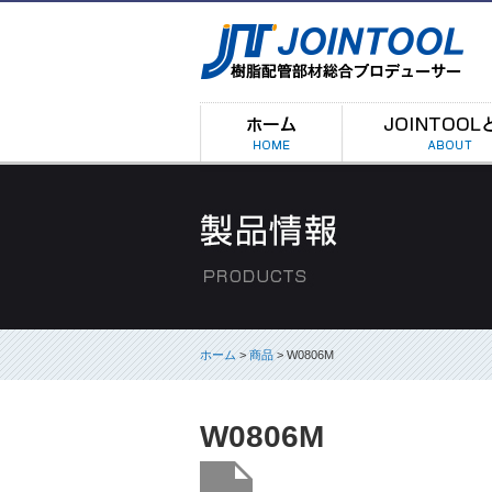
ホーム
>
商品
> W0806M
W0806M