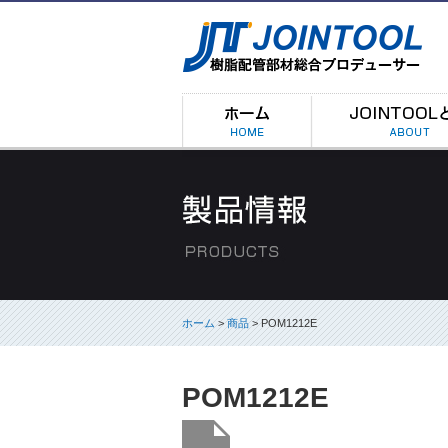
ホーム
>
商品
> POM1212E
POM1212E