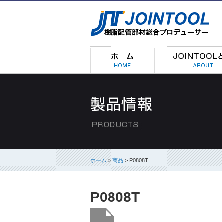
ホーム
>
商品
> P0808T
P0808T